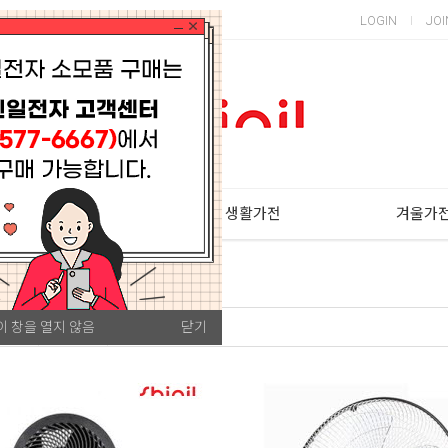
LOGIN
JOI
주방가전
생활가전
겨울가
이 창을 열지 않음
닫기
많은순
판매량순