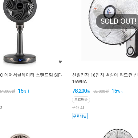
SOLD OUT!
C 에어서큘레이터 스탠드형 SIF-
신일전자 16인치 벽걸이 리모컨 선풍
16WRA
15
78,200
15
61,000
원
%
원
92,000
원
%
무료배송
2
구매
41