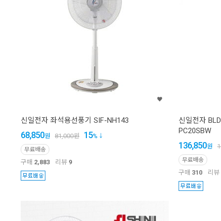
신일전자 좌석용선풍기 SIF-NH143
신일전자 BLD
PC20SBW
68,850
15
원
81,000
원
%
136,850
원
1
무료배송
무료배송
구매
2,883
리뷰
9
구매
310
리뷰