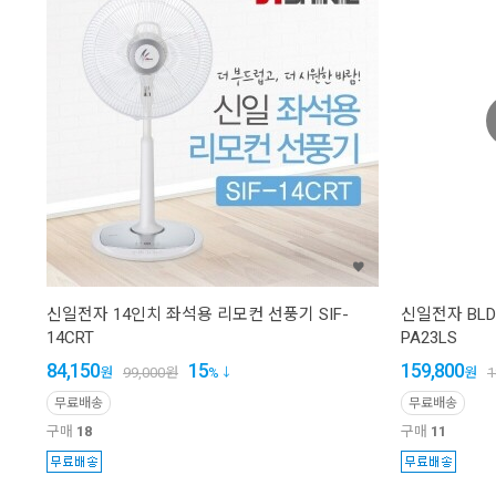
신일전자 14인치 좌석용 리모컨 선풍기 SIF-
신일전자 BLD
14CRT
PA23LS
84,150
15
159,800
원
99,000
원
%
원
1
무료배송
무료배송
구매
18
구매
11