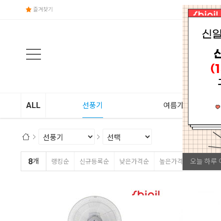
즐겨찾기
ALL
선풍기
여름가전
8
오늘 하루 
개
랭킹순
신규등록순
낮은가격순
높은가격순
상품평