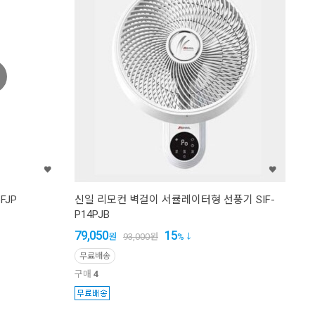
FJP
신일 리모컨 벽걸이 서큘레이터형 선풍기 SIF-
P14PJB
79,050
15
원
93,000
원
%
무료배송
구매
4