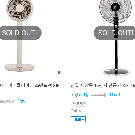
SOLD OUT!
SOLD OUT!
C 에어서큘레이터 스탠드형 SIF-
신일 지상용 16인치 선풍기 SIF-16
76,500
15
원
90,000
원
%
15
88,000
원
%
무료배송
구매
5