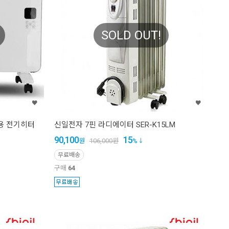
SOLD OUT!
용 전기히터
신일전자 7핀 라디에이터 SER-K15LM
90,100
15
원
106,000
원
%
무료배송
구매
64