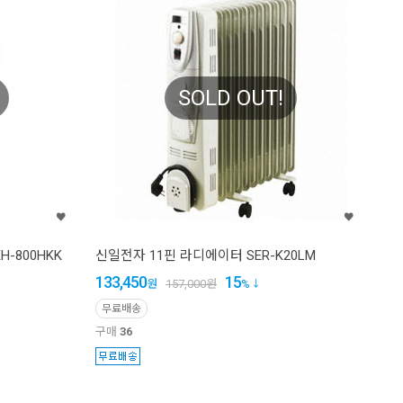
SOLD OUT!
-800HKK
신일전자 11핀 라디에이터 SER-K20LM
133,450
15
원
157,000
원
%
무료배송
구매
36