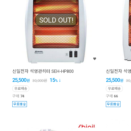
SOLD OUT!
신일전자 석영관히터 SEH-HP800
신일전자 석영관
25,500
15
25,500
원
30,000
원
%
원
30
무료배송
무료배송
구매
74
구매
66