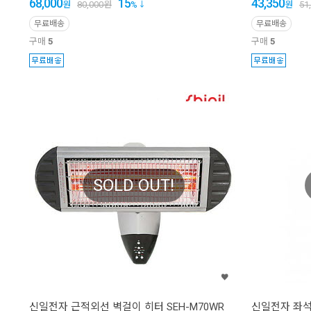
68,000
15
43,350
원
80,000
원
%
원
51
무료배송
무료배송
구매
5
구매
5
SOLD OUT!
신일전자 근적외선 벽걸이 히터 SEH-M70WR
신일전자 좌석용