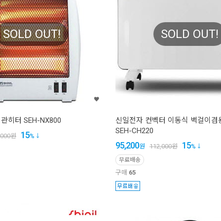
SOLD OUT!
SOLD OUT!
히터 SEH-NX800
신일전자 컨벡터 이동식 벽걸이겸
SEH-CH220
15
,000
원
%
95,200
15
원
112,000
원
%
무료배송
구매
65