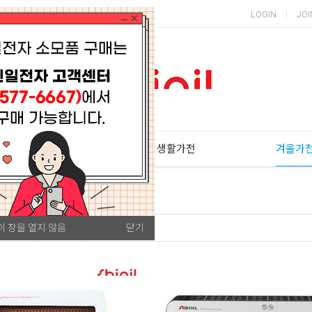
LOGIN
JOI
주방가전
생활가전
겨울가
이 창을 열지 않음
닫기
평많은순
판매량순