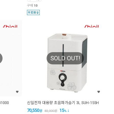
구매
10
SOLD OUT!
1000
신일전자 대용량 초음파가습기 3L SUH-155H
70,550
15
원
83,000
원
%