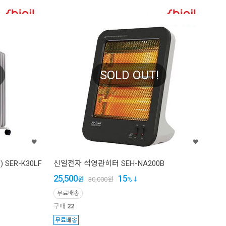
SOLD OUT!
SER-K30LF
신일전자 석영관히터 SEH-NA200B
25,500
15
원
30,000
원
%
무료배송
구매
22