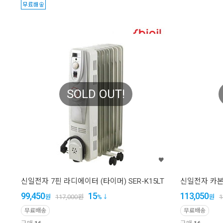
SOLD OUT!
신일전자 7핀 라디에이터 (타이머) SER-K15LT
신일전자 카본히
99,450
15
113,050
원
117,000
원
%
원
1
무료배송
무료배송