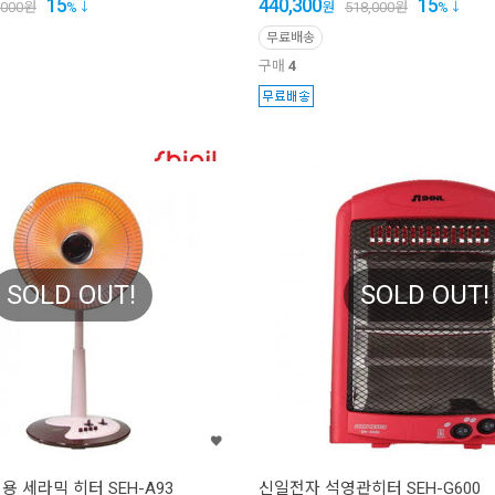
15
440,300
15
,000
원
%
원
518,000
원
%
무료배송
구매
4
SOLD OUT!
SOLD OUT!
 세라믹 히터 SEH-A93
신일전자 석영관히터 SEH-G600