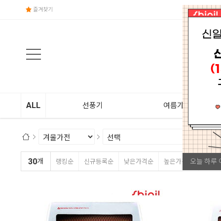
즐겨찾기
ALL
선풍기
여름가전
30
오늘 하루 
개
랭킹순
신규등록순
낮은가격순
높은가격순
상품