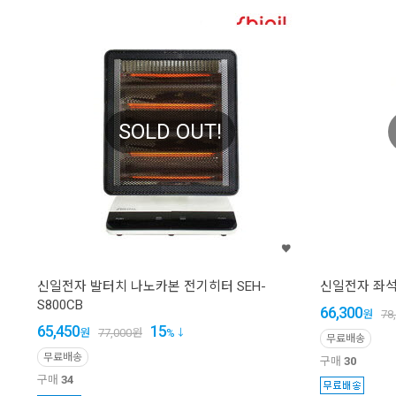
SOLD OUT!
신일전자 발터치 나노카본 전기히터 SEH-
신일전자 좌석용
S800CB
66,300
원
78
65,450
15
원
77,000
원
%
무료배송
무료배송
구매
30
구매
34