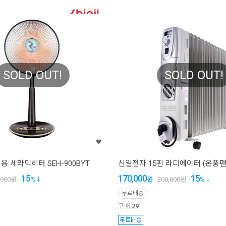
SOLD OUT!
SOLD OUT!
 세라믹히터 SEH-900BYT
신일전자 15핀 라디에이터 (온풍팬) 
15
170,000
15
,000
원
%
원
200,000
원
%
무료배송
구매
29