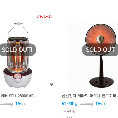
SOLD OUT!
SOLD OUT!
터 SEH-2800CAB
신일전자 세라믹 좌석용 전기히터 SE
15
62,900
15
33,000
원
%
원
74,000
원
%
무료배송