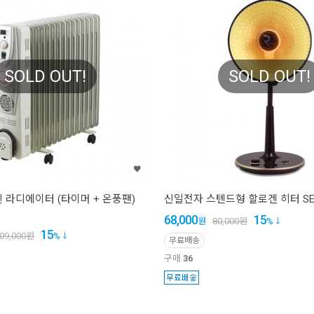
SOLD OUT!
SOLD OUT!
 라디에이터 (타이머 + 온풍팬)
신일전자 스텐드형 할로겐 히터 SEH
68,000
15
원
80,000
원
%
15
09,000
원
%
무료배송
구매
36