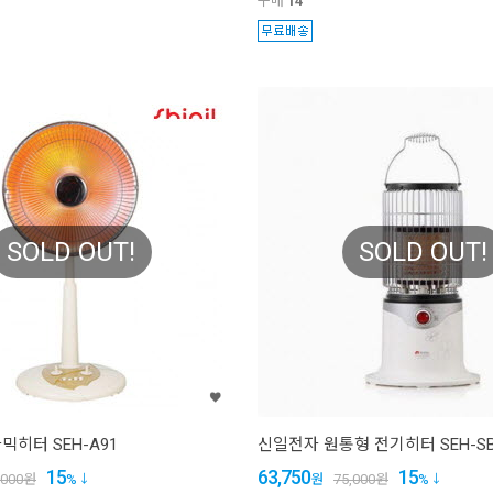
구매
14
SOLD OUT!
SOLD OUT!
히터 SEH-A91
신일전자 원통형 전기히터 SEH-SB
15
63,750
15
,000
원
%
원
75,000
원
%