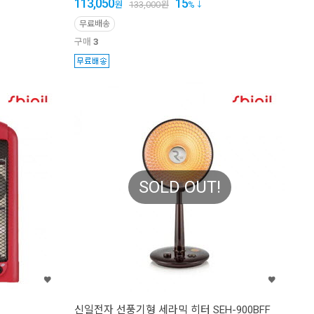
113,050
15
원
133,000
원
%
무료배송
구매
3
SOLD OUT!
신일전자 선풍기형 세라믹 히터 SEH-900BFF