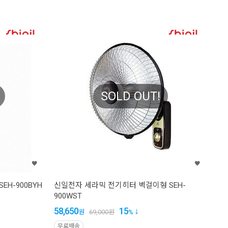
SOLD OUT!
H-900BYH
신일전자 세라믹 전기히터 벽걸이형 SEH-
900WST
58,650
15
원
69,000
원
%
무료배송