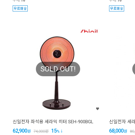
구매
16
구매
16
SOLD OUT!
신일전자 좌석용 세라믹 히터 SEH-900BGL
신일전자 세라믹
62,900
15
68,000
원
74,000
원
%
원
80