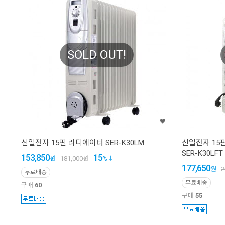
SOLD OUT!
신일전자 15핀 라디에이터 SER-K30LM
신일전자 15핀
SER-K30LFT
153,850
15
원
181,000
원
%
177,650
원
2
무료배송
무료배송
구매
60
구매
55