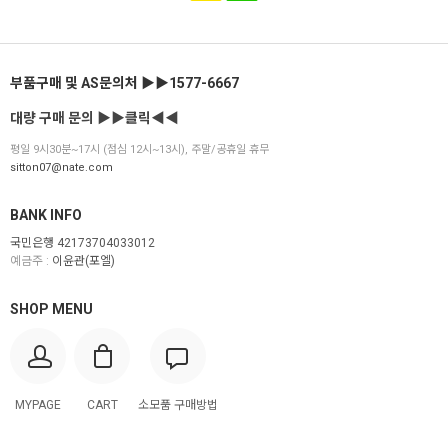
부품구매 및 AS문의처 ▶▶1577-6667
대량 구매 문의 ▶▶클릭◀◀
평일 9시30분~17시 (점심 12시~13시), 주말/공휴일 휴무
sitton07@nate.com
BANK INFO
국민은행 42173704033012
예금주 :
이윤관(포엘)
SHOP MENU
MYPAGE
CART
소모품 구매방법